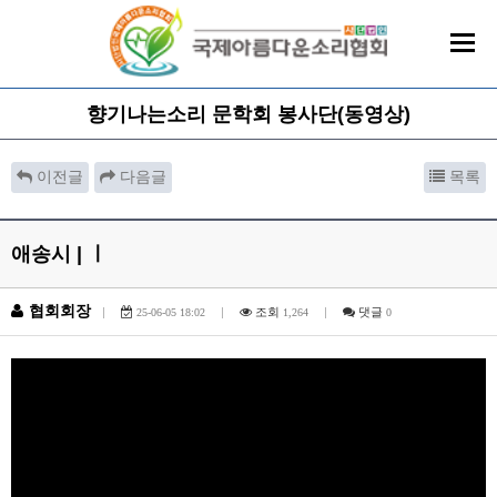
향기나는소리 문학회 봉사단(동영상)
이전글
다음글
목록
애송시 | ㅣ
협회회장
|
|
조회
|
댓글
25-06-05 18:02
1,264
0
본문