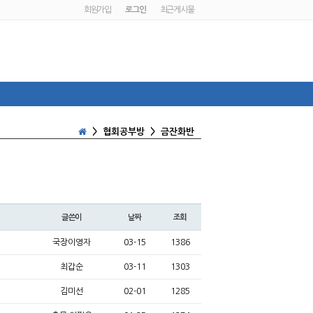
회원가입
로그인
최근게시물
>
협회공부방
>
금잔화반
글쓴이
날짜
조회
국장이영자
03-15
1386
최갑순
03-11
1303
김미선
02-01
1285