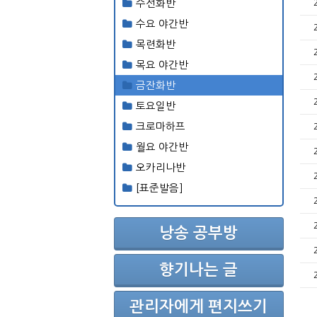
수선화반
수요 야간반
목련화반
목요 야간반
금잔화반
토요일반
크로마하프
월요 야간반
오카리나반
[표준발음]
낭송 공부방
향기나는 글
관리자에게 편지쓰기