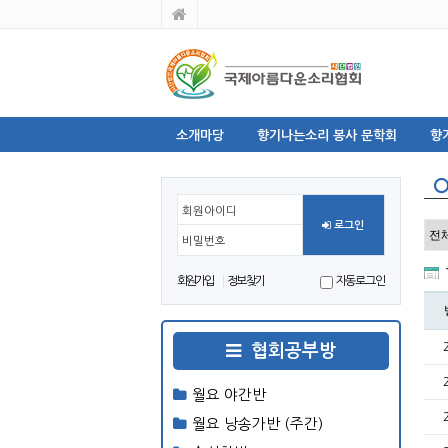
소개마당
향기나는소리 봉사 문학회
향
회원아이디
로그인
비밀번호
회원가입
정보찾기
자동로그인
협회공부방
월요 야간반
월요 낭송가반 (주간)