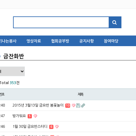
기나는봉사
영상자료
협회공부방
공지사항
참여마당
금잔화반
Total
353
건
번호
제목
248
2015년 3월13일 금요반 봄꽃놀이
10
247
방가워요
5
246
1월 30일 금요반스터디
6